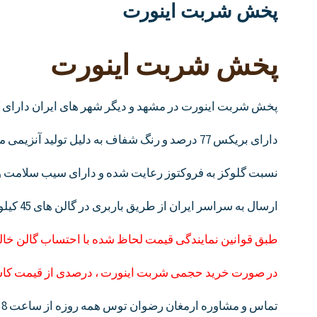
پخش شربت اینورت
پخش شربت اینورت
پخش شربت اینورت در مشهد و دیگر شهر های ایران دارای کی
دارای بریکس 77 درصد و رنگ شفاف به دلیل تولید آنزیمی مورد تایید واحد های تولیدی
نسبت گلوکز به فروکتوز رعایت شده و دارای سیب سلامت و ب
ارسال به سراسر ایران از طریق باربری در گالن های 45 کیلوگرمی
طبق قوانین نمایندگی قیمت لحاظ شده با احتساب گالن خالی
در صورت خرید حجمی شربت اینورت ، درصدی از قیمت کاست
تماس و مشاوره ارمغان رضوان توس همه روزه از ساعت 8 الی 24 با شماره های 09152020183 و 05137234606