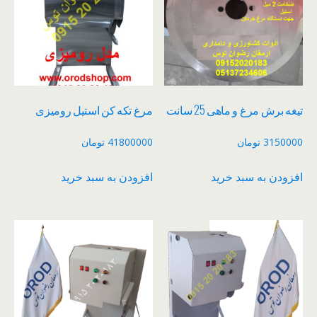
تیغه برش مرغ و ماهی 25 سانت
مرغ تکه کن استیل رومیزی
3150000
تومان
41800000
تومان
افزودن به سبد خرید
افزودن به سبد خرید