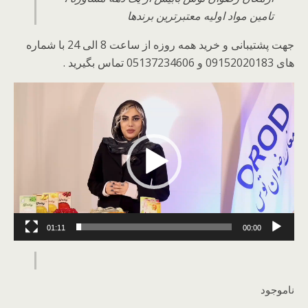
تامین مواد اولیه معتبرترین برندها
جهت پشتیبانی و خرید همه روزه از ساعت 8 الی 24 با شماره
های 09152020183 و 05137234606 تماس بگیرید .
نمایشگر
ویدیو
01:11
00:00
ناموجود